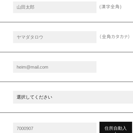
(漢字全角)
（全角カタカナ）
住所自動入