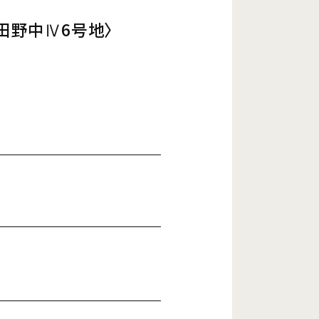
田野中Ⅳ6号地〉