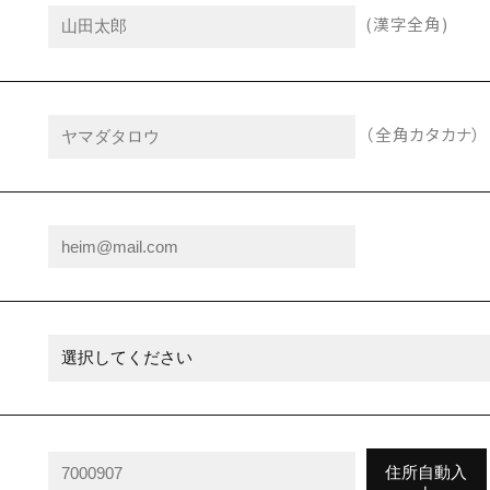
(漢字全角)
（全角カタカナ）
住所自動入