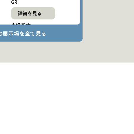
GR
詳細を見る
来場予約
の展示場を全て見る
デジタルギフト
12,000
最大
円分
プレゼント!
OHK展示場
詳細を見る
来場予約
デジタルギフト
12,000
最大
円分
プレゼント!
問屋町テラス展示場
詳細を見る