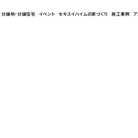
分譲地・分譲住宅
イベント
セキスイハイムの家づくり
施工事例
ア
セキスイハイムについて知る
セキスイハイムの特長
会
住まいの性能
採
商品ラインナップ
セ
施工事例
中
家づくりガイド
セキスイハイムの工場
アパート・土地活用
ご入居者様サポート
家づくりコラム