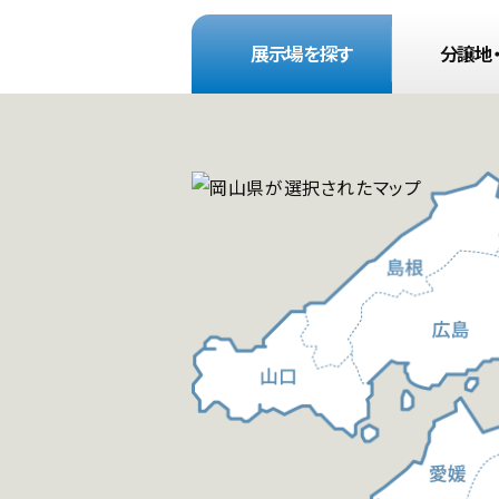
展示場
を探す
分譲地