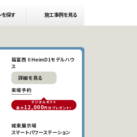
ン
を探す
施工事例
を見る
福富西ⅡHeimD1モデルハウ
ス
詳細を見る
来場予約
デジタルギフト
12,000
最大
円分
プレゼント!
城東展示場
スマートパワーステーション