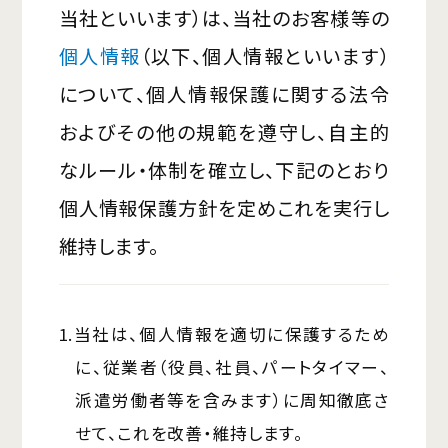
商品ラインナップ
施工事例
当社といいます）は、当社のお客様等の
家づくりガイド
セキスイハイムの工場
個人情報
（以下、個人情報といいます）
アパート・土地活用
ご入居者様サポート
について、個人情報保護に関する法令
家づくりコラム
よくある質問
およびその他の規範を遵守し、自主的
セキスイハイムまちづくりプロジェクト
なルール・体制を確立し、下記のとおり
個人情報保護方針を定めこれを実行し
会社情報
維持します。
会社概要
採用情報
セキスイファミエス中四国株式会社
1.当社は、個人情報を適切に保護するため
中四国セキスイハイム不動産株式会社
に、従業者（役員、社員、パートタイマー、
派遣労働者等を含みます）に周知徹底さ
お問い合わせフォームはこちら
せて、これを改善・維持します。