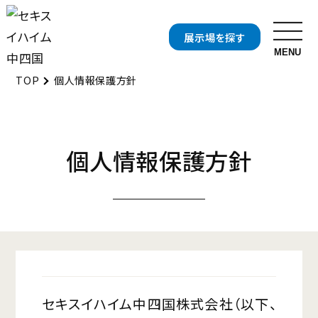
展示場を探す
MENU
TOP
個人情報保護方針
お近くの展示場を探す
開催中の
分譲地・
個人情報保護方針
イベント
分譲住宅を探す
開催中の
資料・
キャンペーンを探す
カタログ請求
セキスイハイムについて知る
セキスイハイムの特長
住まいの性能
セキスイハイム中四国株式会社（以下、