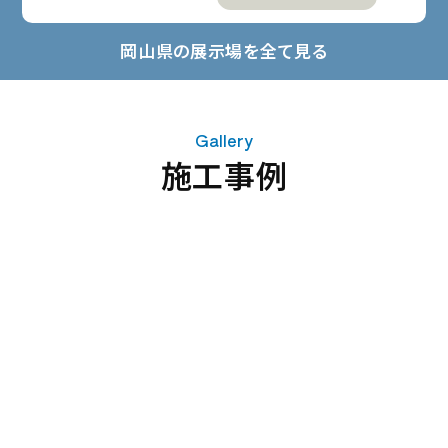
来場予約
岡山県の展示場を全て見る
デジタルギフト
12,000
最大
円分
プレゼント!
Gallery
施工事例
OHK展示場
詳細を見る
来場予約
デジタルギフト
12,000
最大
円分
プレゼント!
問屋町テラス展示場
詳細を見る