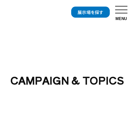
展示場を探す
MENU
お近くの展示場を探す
開催中の
分譲地・
イベント
分譲住宅を探す
CAMPAIGN & TOPICS
開催中の
資料・
キャンペーンを探す
カタログ請求
セキスイハイムについて知る
セキスイハイムの特長
住まいの性能