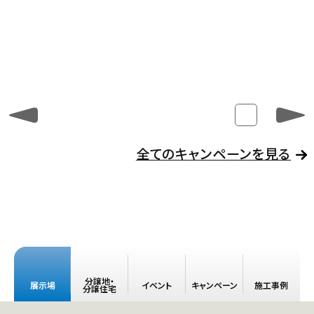
商品ラインナップ
施工事例
家づくりガイド
セキスイハイムの工場
アパート・土地活用
ご入居者様サポート
家づくりコラム
よくある質問
セキスイハイムまちづくりプロジェクト
会社情報
全てのキャンペーンを見る
会社概要
採用情報
セキスイファミエス中四国株式会社
中四国セキスイハイム不動産株式会社
分譲地・
お問い合わせフォームはこちら
展示場
イベント
キャンペーン
施工事例
分譲住宅