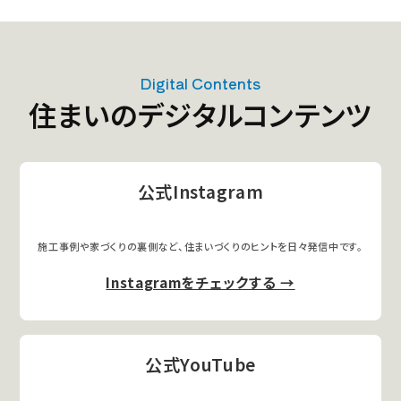
詳細を見る
来場予約
Digital Contents
住まいのデジタルコンテンツ
デジタルギフト
12,000
最大
円分
プレゼント!
公式Instagram
スマートハイム館(セキ
スイハイム工場敷地内)
施工事例や家づくりの裏側など、住まいづくりのヒントを日々発信中です。
詳細を見る
Instagramをチェックする →
来場予約
デジタルギフト
12,000
最大
円分
プレゼント!
公式YouTube