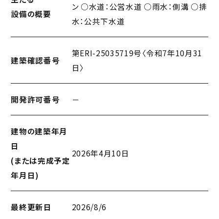
○電気：中国電力 ○ガス：個別プロパ
主たる
ン ○水道：公営水道 ○雨水：側溝 ○排
設備の概要
水：公共下水道
第ERI-25035719号〈令和7年10月31
建築確認番号
日〉
開発許可番号
－
建物の建築年月
日
2026年4月10日
(または完成予定
年月日)
最終更新日
2026/8/6