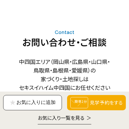
Contact
お問い合わせ・ご相談
スマートハイムプレイス可部 6
号地
中四国エリア（岡山県・広島県・山口県・
広島市安佐北区可部六丁目12番20号（住居表
住所
鳥取県・島根県・愛媛県）の
示）
お近くの
物件はこちら
家づくり・土地探しは
セキスイハイム中四国にお任せください
見学予約を
する
お気に入りに追加
お気に入り一覧を見る
＞
お客様センター