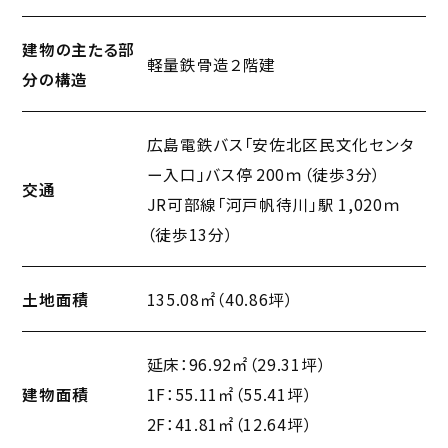
所在地
広島市安佐北区可部六丁目12番16号
建物の主たる部
軽量鉄骨造２階建
分の構造
広島電鉄バス「安佐北区民文化センタ
ー入口」バス停 200ｍ（徒歩3分）
交通
JR可部線「河戸帆待川」駅 1,020ｍ
（徒歩13分）
土地面積
135.08㎡（40.86坪）
延床：96.92㎡（29.31坪）
建物面積
1F：55.11㎡（55.41坪）
2F：41.81㎡（12.64坪）