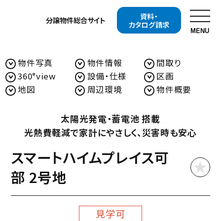
資料・
分譲物件
総合サイト
カタログ請求
MENU
分譲物件（分譲地・分譲住宅）総合サイト TOP
お近くの展示場を探す
物件写真
物件情報
間取り
広島県（分譲住宅）
広島市（分譲住宅）
360°view
設備・仕様
区画
物件詳細（分譲住宅）
開催中の
分譲地・
地図
周辺環境
物件概要
イベント
分譲住宅を探す
太陽光発電・蓄電池 搭載
開催中の
資料・
光熱費軽減で家計にやさしく、災害時も安心
キャンペーンを探す
カタログ請求
スマートハイムプレイス可
セキスイハイムについて知る
部 2号地
セキスイハイムの特長
住まいの性能