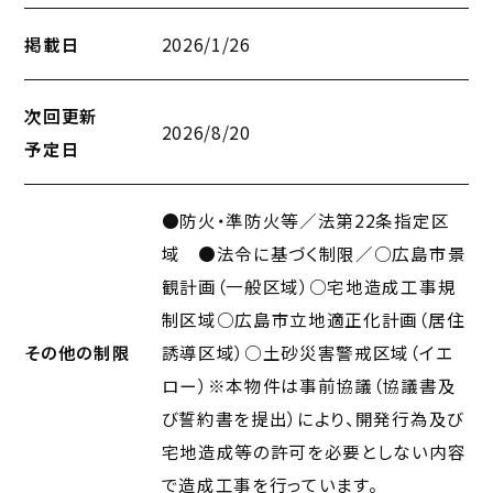
掲載日
2026/1/26
次回更新
2026/8/20
予定日
●防火・準防火等／法第22条指定区
域 ●法令に基づく制限／○広島市景
観計画（一般区域）○宅地造成工事規
制区域○広島市立地適正化計画（居住
その他の制限
誘導区域）○土砂災害警戒区域（イエ
ロー）※本物件は事前協議（協議書及
び誓約書を提出）により、開発行為及び
宅地造成等の許可を必要としない内容