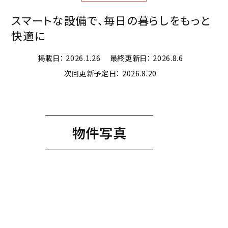
商品ラインナップ
施工事例
見学可
家づくりガイド
セキスイハイムの工場
スマートな設備で、毎日の暮らしをもっと
アパート・土地活用
ご入居者様サポート
快適に
家づくりコラム
よくある質問
掲載日：
2026.1.26
最終更新日：
2026.8.6
セキスイハイムまちづくりプロジェクト
次回更新予定日：
2026.8.20
会社情報
会社概要
採用情報
物件写真
セキスイファミエス中四国株式会社
中四国セキスイハイム不動産株式会社
お問い合わせフォームはこちら