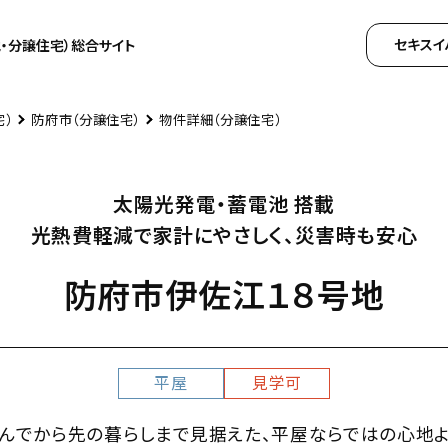
セキスイ
・分譲住宅）
総合サイト
宅）
防府市（分譲住宅）
物件詳細（分譲住宅）
セキスイハイムについて知る
セキスイハイムの特長
会
太陽光発電・蓄電池 搭載
住まいの性能
採
光熱費軽減で家計にやさしく、災害時も安心
商品ラインナップ
セ
防府市伊佐江１８号地
施工事例
中
家づくりガイド
セキスイハイムの工場
アパート・土地活用
平屋
見学可
ご入居者様サポート
家づくりコラム
んでから先の暮らしまで見据えた、平屋ならではの心地