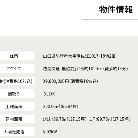
物件情報
住所
山口県防府市大字伊佐江1017-18他2筆
アクセス
防長交通「農協前」から約1010ｍ（徒歩約13分）
格
(消費税
10%込)
39,800,000円（消費税10％込）
間取り
３LDK
土地面積
220.96㎡（66.84坪）
建物面積
延床：89.78㎡（27.15坪） 、1F：89.78㎡（27.15坪）
太陽光発電
5.92kW