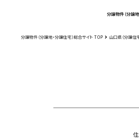
分譲物件
（分譲地
分譲物件（分譲地・分譲住宅）総合サイト TOP
山口県（分譲住
お近くの展示場を探す
開催中の
イベント
分譲地・
分譲住宅を探す
開催中の
キャンペーンを探す
資料・
カタログ請求
住