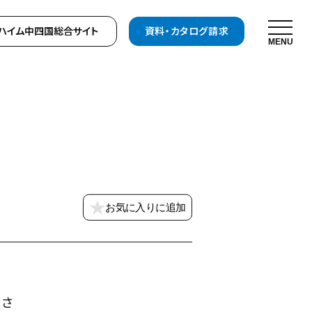
ハイム中四国
総合サイト
資料・
カタログ請求
MENU
会社情報
社概要
用情報
キスイファミエス中四国株式会社
四国セキスイハイム不動産株式会社
お気に入りに追加
お問い合わせフォームはこちら
よさ