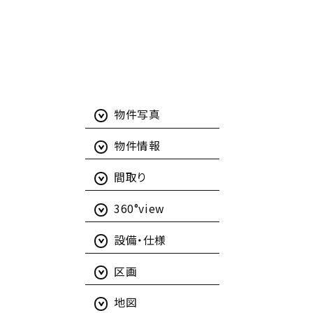
物件写真
物件情報
間取り
360°view
設備・仕様
区画
地図