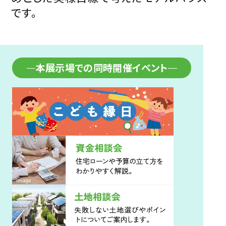
商品ラインナップ
施工事例
です。
家づくりガイド
セキスイハイムの工場
アパート・土地活用
ご入居者様サポート
家づくりコラム
よくある質問
本展示場での同時開催イベント
セキスイハイムまちづくりプロジェクト
会社情報
会社概要
採用情報
セキスイファミエス中四国株式会社
中四国セキスイハイム不動産株式会社
お問い合わせフォームはこちら