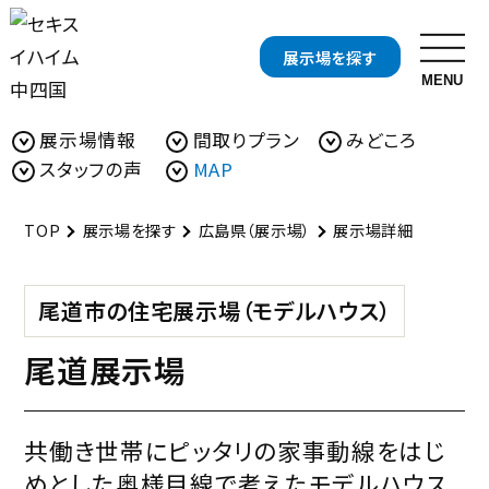
展示場を探す
MENU
展示場情報
間取りプラン
みどころ
お近くの展示場を探す
スタッフの声
MAP
開催中の
分譲地・
TOP
展示場を探す
広島県（展示場）
展示場詳細
イベント
分譲住宅を探す
開催中の
資料・
尾道市の住宅展示場（モデルハウス）
キャンペーンを探す
カタログ請求
尾道展示場
セキスイハイムについて知る
共働き世帯にピッタリの家事動線をはじ
セキスイハイムの特長
住まいの性能
めとした奥様目線で考えたモデルハウス