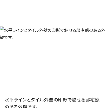
商品ラインナップ
施工事例
家づくりガイド
セキスイハイムの工場
アパート・土地活用
ご入居者様サポート
家づくりコラム
よくある質問
セキスイハイムまちづくりプロジェクト
会社情報
会社概要
採用情報
セキスイファミエス中四国株式会社
中四国セキスイハイム不動産株式会社
お問い合わせフォームはこちら
水平ラインとタイル外壁の印影で魅せる邸宅感
のある外観です。