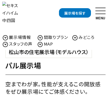
展示場を探す
MENU
TOP
展示場を探す
愛媛県（展示場）
展示場詳細
お近くの展示場を探す
展示場情報
間取りプラン
みどころ
スタッフの声
MAP
開催中の
分譲地・
松山市の住宅展示場（モデルハウス）
イベント
分譲住宅を探す
パル展示場
開催中の
資料・
キャンペーンを探す
カタログ請求
空までわが家。性能が支えるこの開放感
セキスイハイムについて知る
をぜひ展示場にてご体感ください。
セキスイハイムの特長
住まいの性能