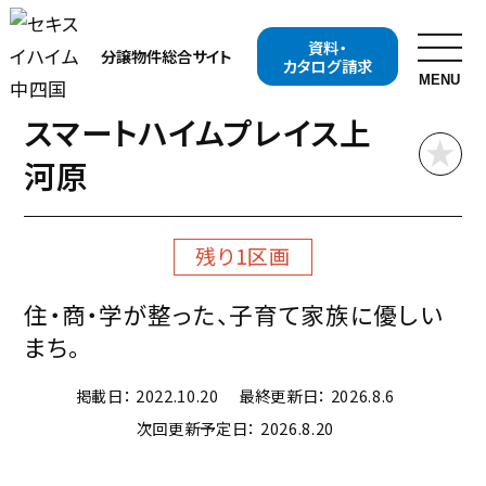
分譲物件（分譲地・分譲住宅）総合サイト TOP
資料・
物件写真
物件情報
区画
分譲物件
総合サイト
岡山県（分譲地）
津山市（分譲地）
物件詳細（分譲地）
カタログ請求
地図
周辺環境
物件概要
MENU
スマートハイムプレイス上
お近くの展示場を探す
河原
開催中の
分譲地・
イベント
分譲住宅を探す
残り1区画
開催中の
資料・
住・商・学が整った、子育て家族に優しい
キャンペーンを探す
カタログ請求
まち。
セキスイハイムについて知る
掲載日：
2022.10.20
最終更新日：
2026.8.6
次回更新予定日：
2026.8.20
セキスイハイムの特長
住まいの性能