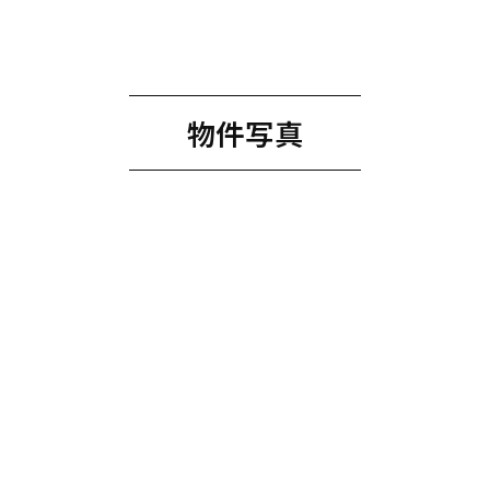
商品ラインナップ
施工事例
家づくりガイド
セキスイハイムの工場
アパート・土地活用
ご入居者様サポート
物件写真
家づくりコラム
よくある質問
セキスイハイムまちづくりプロジェクト
会社情報
会社概要
採用情報
セキスイファミエス中四国株式会社
中四国セキスイハイム不動産株式会社
お問い合わせフォームはこちら