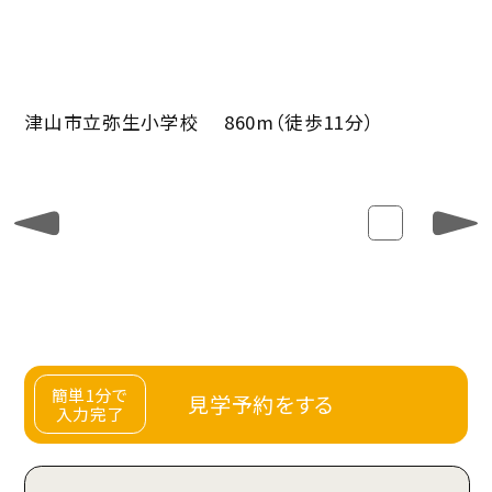
津山市立弥生小学校 860m（徒歩11分）
津
簡単1分で
見学予約をする
入力完了