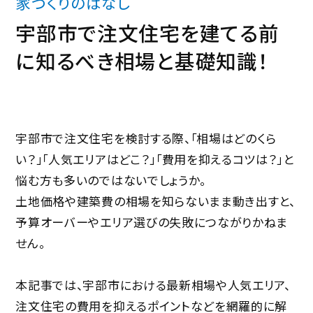
家づくりのはなし
商品ラインナップ
アパート・土地活用
家づくりガイド
宇部市で注文住宅を建てる前
に知るべき相場と基礎知識！
会社情報
会社概要
採用情報
セキスイファミエス中四国株式会社
宇部市で注文住宅を検討する際、「相場はどのくら
中四国セキスイハイム不動産株式会社
い？」「人気エリアはどこ？」「費用を抑えるコツは？」と
悩む方も多いのではないでしょうか。
お問い合せフォーム
資料
・
カタログ請求
土地価格や建築費の相場を知らないまま動き出すと、
予算オーバーやエリア選びの失敗につながりかねま
せん。
本記事では、宇部市における最新相場や人気エリア、
注文住宅の費用を抑えるポイントなどを網羅的に解