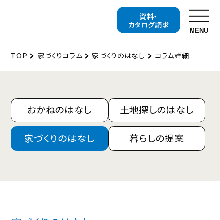
資料・
カタログ請求
MENU
TOP
家づくりコラム
家づくりのはなし
コラム詳細
探す
展示場を探す
分譲地
・
分譲住宅を探す
イベントを探す
キャンペーンを探す
おかねのはなし
土地探しのはなし
セキスイハイムについて知る
家づくりのはなし
暮らしの提案
家づくりコラム
セキスイハイムまち
づくりプロジェクト
セキスイハイムの特長
セキスイハイムの工場
住まいの性能
ご入居者様サポート