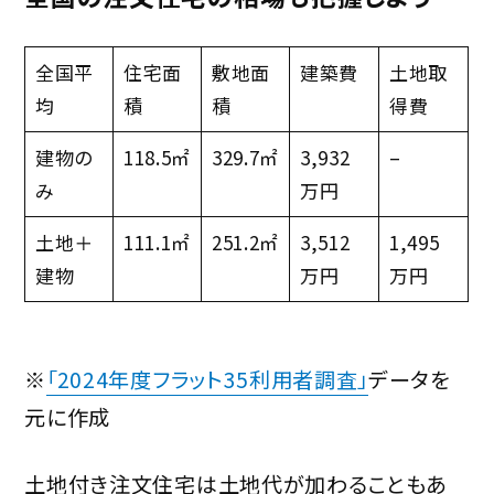
全国平
住宅面
敷地面
建築費
土地取
均
積
積
得費
建物の
118.5㎡
329.7㎡
3,932
–
み
万円
土地＋
111.1㎡
251.2㎡
3,512
1,495
建物
万円
万円
※
「2024年度フラット35利用者調査」
データを
元に作成
土地付き注文住宅は土地代が加わることもあ