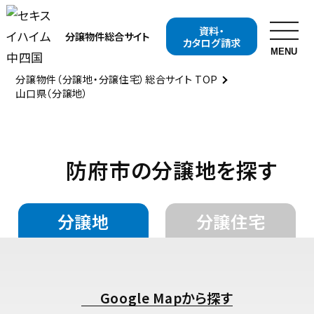
資料・
分譲物件
総合サイト
カタログ請求
MENU
分譲物件（分譲地・分譲住宅）総合サイト TOP
山口県（分譲地）
お近くの展示場を探す
開催中の
分譲地・
イベント
分譲住宅を探す
防府市の分譲地を探す
開催中の
資料・
キャンペーンを探す
カタログ請求
分譲地
分譲住宅
セキスイハイムについて知る
セキスイハイムの特長
住まいの性能
Google Mapから探す