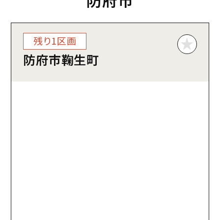
残り1区画
防府市鞠生町