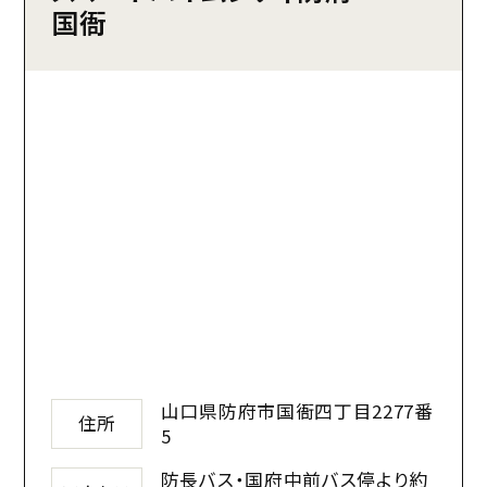
国衙
山口県防府市国衙四丁目2277番
住所
5
防長バス・国府中前バス停より約