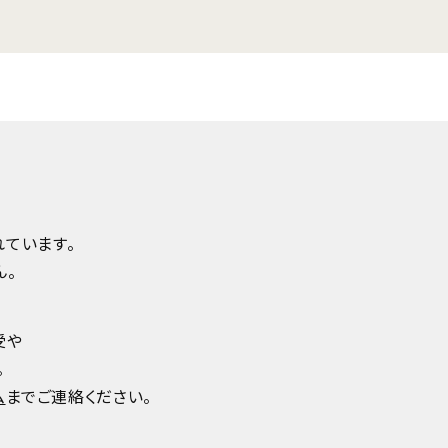
ています。
ん。
受や
。
ム
までご連絡ください。