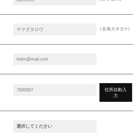
（全角カタカナ）
住所自動入
力