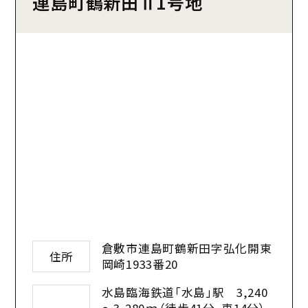
連島町鶴新田Ⅱ1号地
倉敷市連島町鶴新田字弘化開東
住所
岡崎1933番20
水島臨海鉄道「水島」駅 3,240
～3,280ｍ（徒歩41分、車14分）、