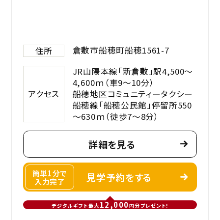
倉敷市船穂町船穂1561-7
住所
JR山陽本線「新倉敷」駅4,500～
4,600ｍ（車9～10分）
アクセス
船穂地区コミュニティータクシー
船穂線「船穂公民館」停留所550
～630ｍ（徒歩7～8分）
詳細を見る
簡単1分で
見学予約をする
入力完了
12,000
デジタルギフト最大
円分プレゼント!