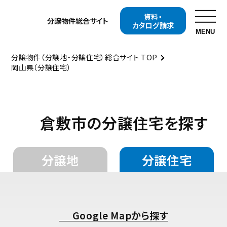
資料・
分譲物件
総合サイト
カタログ請求
MENU
分譲物件（分譲地・分譲住宅）総合サイト TOP
岡山県（分譲住宅）
お近くの展示場を探す
開催中の
分譲地・
イベント
分譲住宅を探す
倉敷市の分譲住宅を探す
開催中の
資料・
キャンペーンを探す
カタログ請求
分譲地
分譲住宅
セキスイハイムについて知る
セキスイハイムの特長
住まいの性能
Google Mapから探す